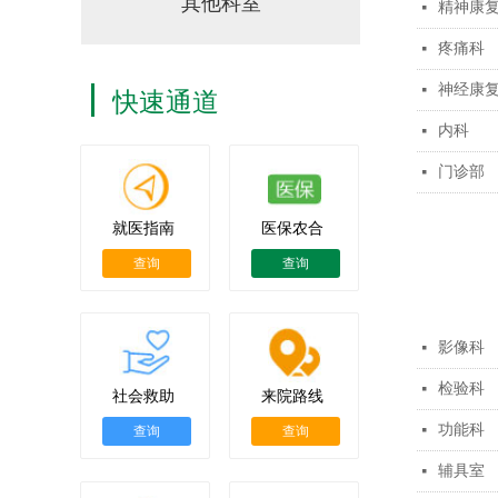
其他科室
精神康
넷
疼痛科
넷
神经康
넷
快速通道
内科
넷
门诊部
넷
就医指南
医保农合
查询
查询
影像科
넷
检验科
넷
社会救助
来院路线
功能科
넷
查询
查询
辅具室
넷