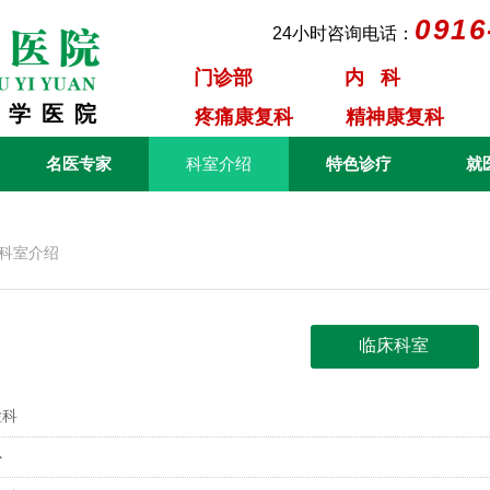
0916
24小时咨询电话：
门诊部
内 科
教学医院
疼痛康复科
精神康复科
名医专家
科室介绍
特色诊疗
就
科室介绍
临床科室
检科
心