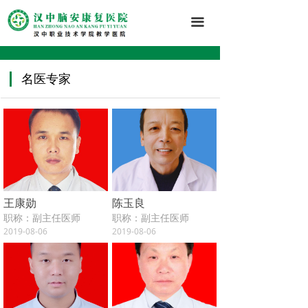
끀
名医专家
王康勋
陈玉良
职称：副主任医师
职称：副主任医师
擅长应用中医技术结合现代康复方案治疗小)儿脑瘫、智力低下、孤独症、脑积水、癫痫、脑外伤、脑炎后遗症等神经系统疾病。擅长运用中药治疗小)儿呼吸系统、消化系统等常见疾病。
擅长急慢性支气管炎、慢性胃炎、糖尿病、血管神经病变、颈椎病、腰椎间盘突出、脑梗塞后遗症、小儿咳喘等的治疗。
2019-08-06
2019-08-06