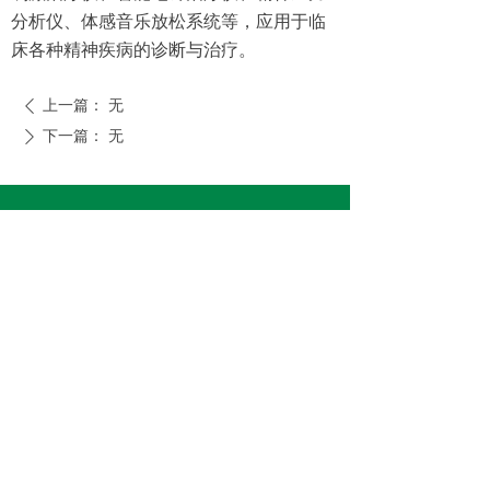
分析仪、体感音乐放松系统等，应用于临
床各种精神疾病的诊断与治疗。
上一篇：
无
ꄴ
下一篇：
无
ꄲ
公司：
汉中脑安康复医院有限公司
地址：
陕西省汉中市汉台区益州路99号秦巴大厦
电话：
0916-8818858
"));
传真：
0916——8818858