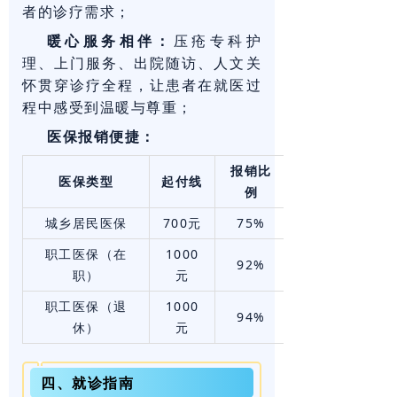
者的诊疗需求；
暖心服务相伴：
压疮专科护
理、上门服务、出院随访、人文关
怀贯穿诊疗全程，让患者在就医过
程中感受到温暖与尊重；
医保报销便捷：
报销比
医保类型
起付线
例
城乡居民医保
700元
75%
职工医保（在
1000
92%
职）
元
职工医保（退
1000
94%
休）
元
四、就诊指南