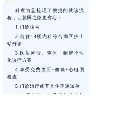
科室为您梳理了便捷的就诊流
程，让就医之路更省心：
1.门诊挂号
2.前往14楼内科综合病区护士
站分诊
3.医生问诊、查体，制定个性
化诊疗方案
4.享受免费血压+血糖+心电图
检查
5.门诊治疗或开具住院通知单
6.办理住院，接受规范治疗与
护理
7.康复出院，定期随访管理
编辑 | 何君