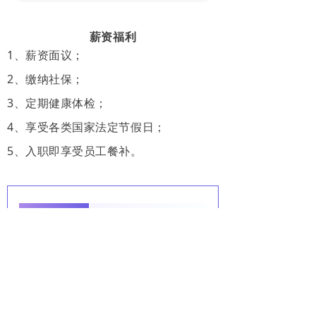
薪资福利
1、薪资面议；
2、缴纳社保；
3、定期健康体检；
4、享受各类国家法定节假日；
5、入职即享受员工餐补。
联系人
郑老师
联系方
19029786939（微
式
信同号）
汉台区益州路99号