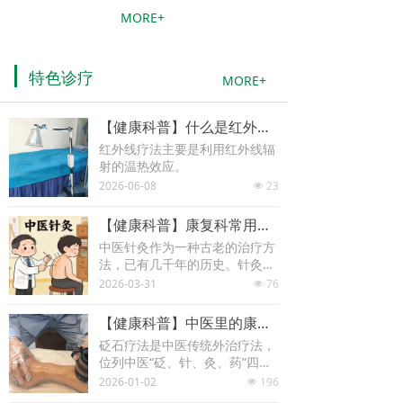
MORE+
特色诊疗
MORE+
【健康科普】什么是红外线疗法？了解红外线疗法的作用
红外线疗法主要是利用红外线辐
射的温热效应。
2026-06-08
23
넶
【健康科普】康复科常用的针灸疗法，到底能治什么？
中医针灸作为一种古老的治疗方
法，已有几千年的历史。针灸通
过刺激人体特定的穴位，调节气
2026-03-31
76
넶
血运行，平衡阴阳，从而达到治
疗疾病、促进健康的目的。
【健康科普】中医里的康复疗法：带你揭秘砭石疗法
砭石疗法是中医传统外治疗法，
位列中医“砭、针、灸、药”四大
医术之首
2026-01-02
196
넶