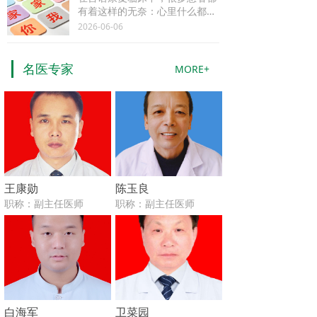
有着这样的无奈：心里什么都明
白，就是想说却说不出来；能发
2026-06-06
音，但吐字含糊、别人听不懂；
名医专家
MORE+
王康勋
陈玉良
职称：副主任医师
职称：副主任医师
擅长应用中医技术结合现代康复方案治疗小)儿脑瘫、智力低下、孤独症、脑积水、癫痫、脑外伤、脑炎后遗症等神经系统疾病。擅长运用中药治疗小)儿呼吸系统、消化系统等常见疾病。
擅长急慢性支气管炎、慢性胃炎、糖尿病、血管神经病变、颈椎病、腰椎间盘突出、脑梗塞后遗症、小儿咳喘等的治疗。
白海军
卫菜园