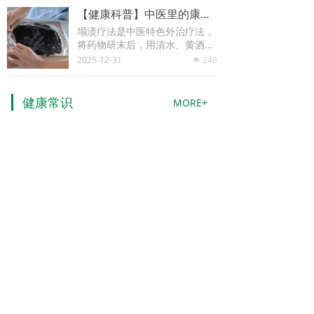
【健康科普】中医里的康复疗法：塌渍疗法全解析
塌渍疗法是中医特色外治疗法，
将药物研末后，用清水、黄酒、
蜂蜜或凡士林等调成糊状，或直
2025-12-31
248
넶
接把中药汤剂浸湿的纱布、棉
健康常识
MORE+
【健康科普】康复视角解读：为什么长期卧床后，肌肉“消失”得那么快？
很多家属在照顾病人时，都知道
长期卧床会导致肌肉萎缩，但却
不知道为什么肌肉“消失”得这么
2026-06-09
15
넶
快？
【健康科普】说不出、说不清？了解口语表达障碍康复训练
在言语康复临床中，很多患者都
有着这样的无奈：心里什么都明
白，就是想说却说不出来；能发
2026-06-06
20
넶
音，但吐字含糊、别人听不懂；
科室一览
MORE+