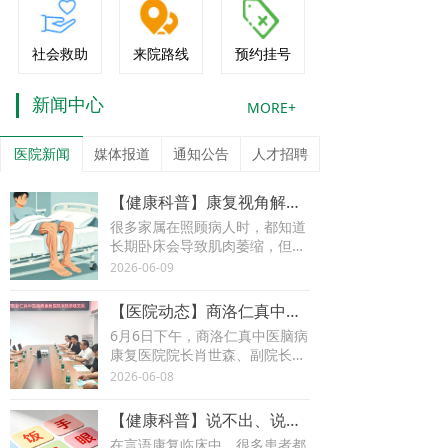
社会救助
来院路线
预约挂号
新闻中心
MORE+
医院新闻
媒体报道
通知公告
人才招聘
【健康科普】康复视角解读：为什么长期卧床后，肌肉“消失”得那么快？
很多家属在照顾病人时，都知道
长期卧床会导致肌肉萎缩，但却
不知道为什么肌肉“消失”得这么
2026-06-09
快？
【医院动态】商洛仁真中医脑病康复医院院长肖世森一行来院参观交流
6月6日下午，商洛仁真中医脑病
康复医院院长肖世森、副院长刘
雅带领骨干团队一行8人来汉中
2026-06-08
脑安康复医院参观交流。院长刘
大忠、副院长王康勋热情接待并
【健康科普】说不出、说不清？了解口语表达障碍康复训练
陪同参观。
在言语康复临床中，很多患者都